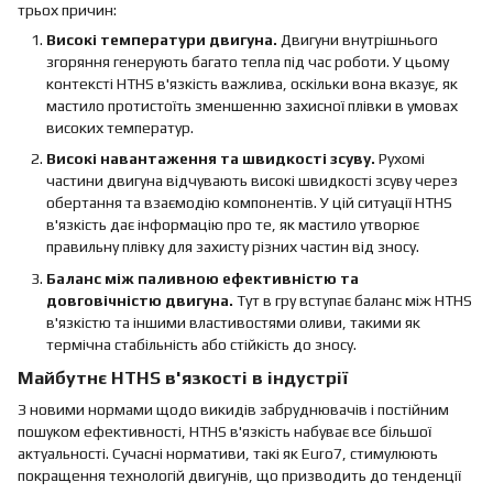
трьох причин:
Високі температури двигуна.
Двигуни внутрішнього
згоряння генерують багато тепла під час роботи. У цьому
контексті HTHS в'язкість важлива, оскільки вона вказує, як
мастило протистоїть зменшенню захисної плівки в умовах
високих температур.
Високі навантаження та швидкості зсуву.
Рухомі
частини двигуна відчувають високі швидкості зсуву через
обертання та взаємодію компонентів. У цій ситуації HTHS
в'язкість дає інформацію про те, як мастило утворює
правильну плівку для захисту різних частин від зносу.
Баланс між паливною ефективністю та
довговічністю двигуна.
Тут в гру вступає баланс між HTHS
в'язкістю та іншими властивостями оливи, такими як
термічна стабільність або стійкість до зносу.
Майбутнє HTHS в'язкості в індустрії
З новими нормами щодо викидів забруднювачів і постійним
пошуком ефективності, HTHS в'язкість набуває все більшої
актуальності. Сучасні нормативи, такі як Euro7, стимулюють
покращення технологій двигунів, що призводить до тенденції