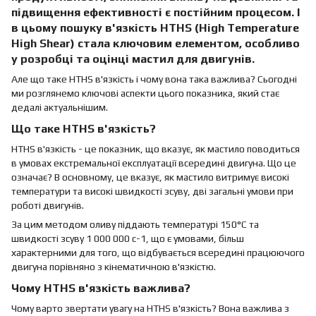
підвищення ефективності є постійним процесом. І
в цьому пошуку в'язкість HTHS (High Temperature
High Shear) стала ключовим елементом, особливо
у розробці та оцінці мастил для двигунів.
Але що таке HTHS в'язкість і чому вона така важлива? Сьогодні
ми розглянемо ключові аспекти цього показника, який стає
дедалі актуальнішим.
Що таке HTHS в'язкість?
HTHS в'язкість - це показник, що вказує, як мастило поводиться
в умовах екстремальної експлуатації всередині двигуна. Що це
означає? В основному, це вказує, як мастило витримує високі
температури та високі швидкості зсуву, дві загальні умови при
роботі двигунів.
За цим методом оливу піддають температурі 150°C та
швидкості зсуву 1 000 000 с-1, що є умовами, більш
характерними для того, що відбувається всередині працюючого
двигуна порівняно з кінематичною в'язкістю.
Чому HTHS в'язкість важлива?
Чому варто звертати увагу на HTHS в'язкість? Вона важлива з