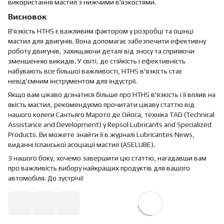
використання мастил з нижчими в'язкостями.
Висновок
В'язкість HTHS є важливим фактором у розробці та оцінці
мастил для двигунів. Вона допомагає забезпечити ефективну
роботу двигунів, захищаючи деталі від зносу та сприяючи
зменшенню викидів. У світі, де стійкість і ефективність
набувають все більшої важливості, HTHS в'язкість стає
невід'ємним інструментом для індустрії.
Якщо вам цікаво дізнатися більше про HTHS в'язкість і її вплив на
якість мастил, рекомендуємо прочитати цікаву статтю від
нашого колеги Сантьяго Марото де Ойоса, техніка TAD (Technical
Assistance and Development) у Repsol Lubricants and Specialized
Products. Ви можете знайти її в журналі Lubricantes News,
виданні Іспанської асоціації мастил (ASELUBE).
З нашого боку, хочемо завершити цю статтю, нагадавши вам
про важливість вибору найкращих продуктів для вашого
автомобіля. До зустрічі!