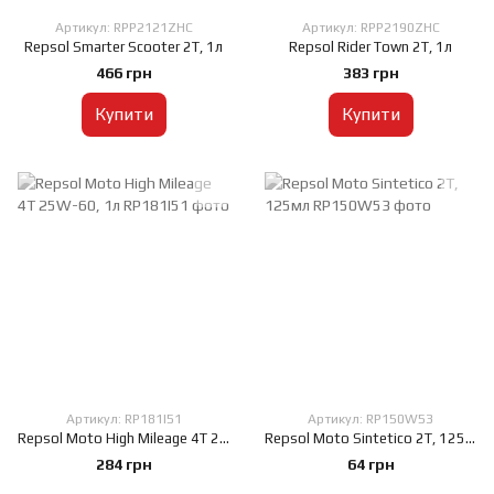
Артикул: RPP2121ZHC
Артикул: RPP2190ZHC
Repsol Smarter Scooter 2T, 1л
Repsol Rider Town 2T, 1л
466 грн
383 грн
Купити
Купити
Артикул: RP181I51
Артикул: RP150W53
Repsol Moto High Mileage 4T 25W-60, 1л
Repsol Moto Sintetico 2T, 125мл
284 грн
64 грн