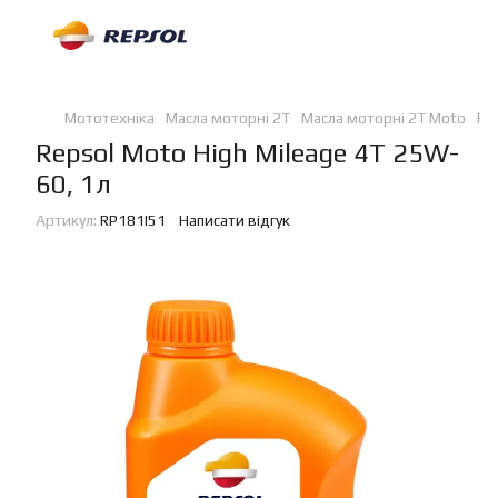
Мототехніка
Масла моторні 2Т
Масла моторні 2Т Moto
Re
Repsol Moto High Mileage 4T 25W-
60, 1л
Артикул:
RP181I51
Написати відгук