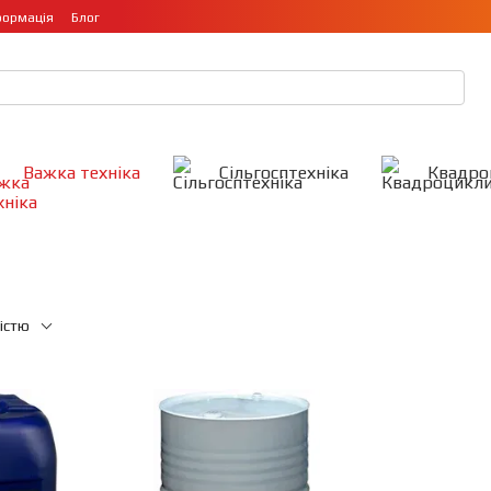
формація
Блог
Важка техніка
Сільгосптехніка
Квадро
істю