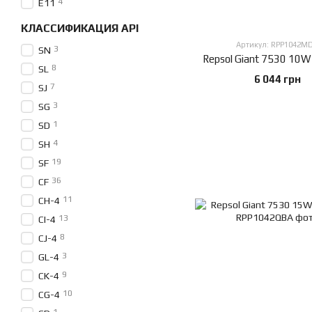
4
E11
КЛАССИФИКАЦИЯ API
Артикул: RPP1042M
3
SN
Repsol Giant 7530 10W
8
SL
6 044 грн
7
SJ
3
SG
1
SD
4
SH
19
SF
36
CF
11
CH-4
13
CI-4
8
CJ-4
3
GL-4
9
CK-4
10
CG-4