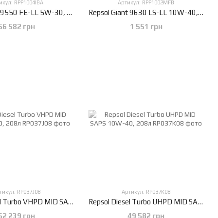
икул: RPP1004IBA
Артикул: RPP1002MFB
Repsol Giant 9550 FE-LL 5W-30, 208л
Repsol Giant 9630 LS-LL 10W-40, 5л
56 582 грн
1 551 грн
тикул: RP037J08
Артикул: RP037K08
Repsol Diesel Turbo VHPD MID SAPS 5W-30, 208л
Repsol Diesel Turbo UHPD MID SAPS 10W-40, 208л
62 239 грн
49 582 грн