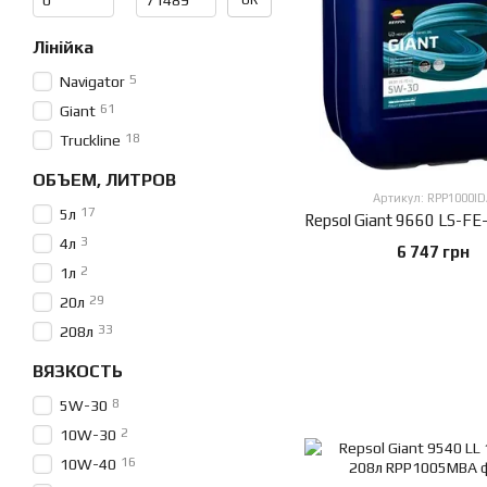
ОК
Лінійка
5
Navigator
61
Giant
18
Truckline
ОБЪЕМ, ЛИТРОВ
Артикул: RPP1000ID
17
5л
3
4л
6 747 грн
2
1л
29
20л
33
208л
ВЯЗКОСТЬ
8
5W-30
2
10W-30
16
10W-40