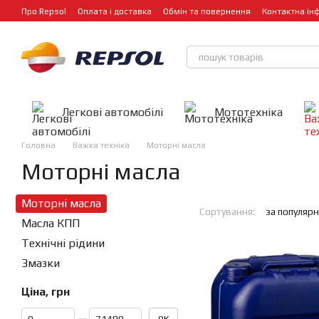
Перейти до основного контенту
Про Repsol
Оплата і доставка
Обмін та повернення
Контактна ін
Легкові автомобілі
Мототехніка
Головна
Важка техніка
Моторні масла
Моторні масла
Моторні масла
Сортування:
за популярн
Масла КПП
Технічні рідини
Змазки
Ціна, грн
Від Ціна, грн
До Ціна, грн