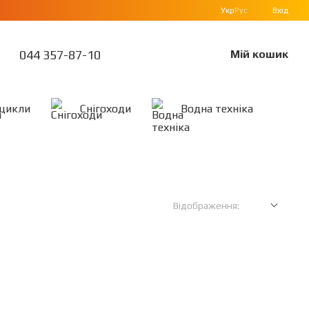
Укр
Рус
Вхід
044 357-87-10
Мій кошик
цикли
Снігоходи
Водна техніка
Відображення: