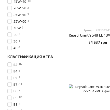
30
15W-40
3
20W-50
3
25W-50
3
25W-60
2
10W
Артикул: RPP1005M
3
30
1
50
64 637 грн
6
40
КЛАССИФИКАЦИЯ ACEA
16
E2
8
E4
9
E5
23
E7
7
E6
12
E9
4
E8