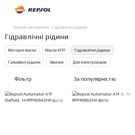
Легкові автомобілі
Гідравлічні рідини
Гідравлічні рідини
Моторні масла
Масла КПП
Гідравлічні рідини
Гальмівні рідини
Змазки
Для електрокарів
Фільтр
За популярністю