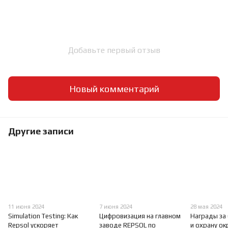
Добавьте первый отзыв
Новый комментарий
Другие записи
11 июня 2024
7 июня 2024
28 мая 2024
Simulation Testing: Как
Цифровизация на главном
Награды за
Repsol ускоряет
заводе REPSOL по
и охрану о