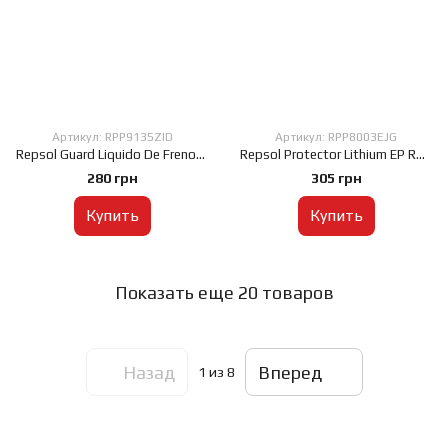
Артикул: RPP9135ZID
Артикул: RPP8003EJG
Repsol Guard Liquido De Frenos DOT 4, 500мл
Repsol Protector Lithium EP R2 V150, 400мл
280 грн
305 грн
Купить
Купить
Показать еще 20 товаров
Назад
Вперед
1
из 8