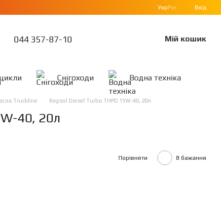
Укр
Рус
Вхід
044 357-87-10
Мій кошик
цикли
Снігоходи
Водна техніка
сла Truckline
Repsol Diesel Turbo THPD 15W-40, 20л
5W-40, 20л
Порівняти
В бажання