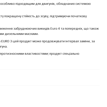
т особливо підходящим для двигунів, обладнаних системою
ту покращену стійкість до зсуву, підтримуючи початкову
ниження забруднюючих викидів Euro 4 та попередніх, що також
ими дизельними маслами.
а EURO 3 цей продукт може продовжувати інтервал заміни, за
гуна.
протизносними властивостями; продукт спеціально