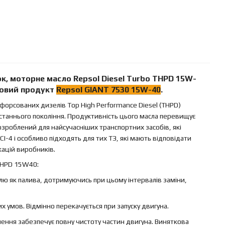
йок, моторне масло
Repsol Diesel Turbo THPD 15W-
 новий продукт
Repsol
GIANT 7530 15W-40
.
орсованих дизелів Top High Performance Diesel (THPD)
таннього покоління. Продуктивність цього масла перевищує
озроблений для найсучасніших транспортних засобів, які
I-4 і особливо підходять для тих ТЗ, які мають відповідати
кацій виробників.
THPD 15W40:
ю як палива, дотримуючись при цьому інтервалів заміни,
х умов. Відмінно перекачується при запуску двигуна.
нення забезпечує повну чистоту частин двигуна. Виняткова