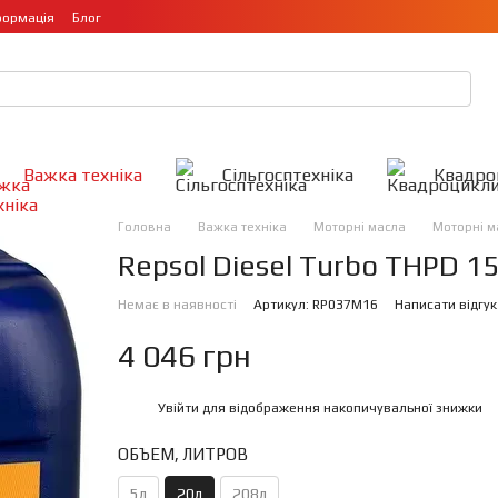
формація
Блог
Важка техніка
Сільгосптехніка
Квадро
Головна
Важка техніка
Моторні масла
Моторні ма
Repsol Diesel Turbo THPD 1
Немає в наявності
Артикул: RP037M16
Написати відгук
4 046 грн
Увійти
для відображення накопичувальної знижки
%
ОБЪЕМ, ЛИТРОВ
5л
20л
208л