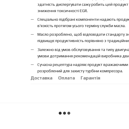
здатність диспергувати сажу робить цей продук
зниження токсичності EGR.
Спеціально підібрані компоненти надають продук
в'язкість протягом усього терміну служби масла.
Масло розроблено, щоб відповідати стандарту з
підвищує продуктивність порівняно з традиційн
Залежно від умов обслуговування та типу двигун
умови дотримання рекомендацій виробника дви
Сучасна рецептура наділяє продукт вражаючими 
розроблений для захисту турбіни компресора.
Доставка
Оплата
Гарантія