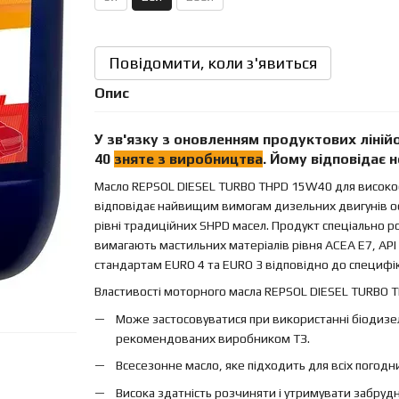
Повідомити, коли з'явиться
Опис
У зв'язку з оновленням продуктових ліні
40
зняте з виробництва
. Йому відповідає
Масло REPSOL DIESEL TURBO THPD 15W40 для високоф
відповідає найвищим вимогам дизельних двигунів ос
рівні традиційних SHPD масел. Продукт спеціально р
вимагають мастильних матеріалів рівня ACEA E7, API C
стандартам EURO 4 та EURO 3 відповідно до специфі
Властивості моторного масла REPSOL DIESEL TURBO 
Може застосовуватися при використанні біодизел
рекомендованих виробником ТЗ.
Всесезонне масло, яке підходить для всіх погодни
Висока здатність розчиняти і утримувати забруд