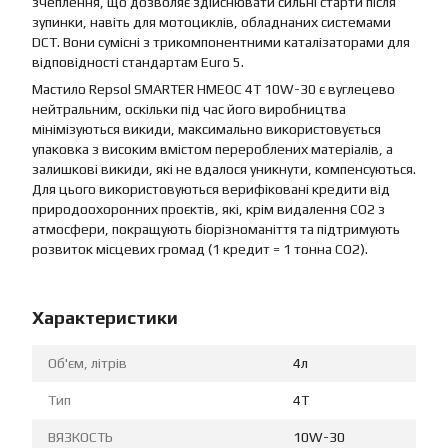
зчеплення, що дозволяє здійснювати сильні старти після
зупинки, навіть для мотоциклів, обладнаних системами
DCT. Вони сумісні з трикомпонентними каталізаторами для
відповідності стандартам Euro 5.
Мастило Repsol SMARTER HMEOC 4T 10W-30 є вуглецево
нейтральним, оскільки під час його виробництва
мінімізуються викиди, максимально використовується
упаковка з високим вмістом перероблених матеріалів, а
залишкові викиди, які не вдалося уникнути, компенсуються.
Для цього використовуються верифіковані кредити від
природоохоронних проєктів, які, крім видалення CO2 з
атмосфери, покращують біорізноманіття та підтримують
розвиток місцевих громад (1 кредит = 1 тонна CO2).
Характеристики
Об'єм, літрів
4л
Тип
4T
ВЯЗКОСТЬ
10W-30