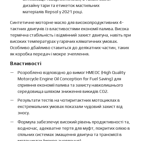
дизайну тари та етикеток мастильних
матеріалів Repsol у 2021 році.
Синтетичне моторне масло для високопродуктивних 4-
тактних двигунів із властивостями економії палива. Висока
термічна стабільність і відмінний захист двигуна, навіть при
високих температурах у гарячих кліматичних умовах.
Особливо дбайливо ставиться до делікатних частин, таких
як коробка передач і мокре зчеплення.
Властивості
Розроблено відповідно до вимог HMEOC (High Quality
Motorcycle Engine Oil Conception for Fuel Saving) для
сприяння економії палива та захисту навколишнього
середовища шляхом зниження викидів CO2.
Результати тестів на чотиритактних мотоциклах в
екстремальних умовах показали чудовий захист від
зносу.
Формула забезпечує високий рівень продуктивності та,
водночас, адекватне тертя для муфт, покритих олією в
спільних системах змащення двигуна та трансмісії в
мотоциклах (мокре зчеплення).