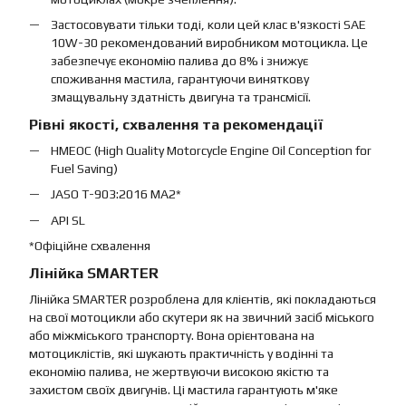
Застосовувати тільки тоді, коли цей клас в'язкості SAE
10W-30 рекомендований виробником мотоцикла. Це
забезпечує економію палива до 8% і знижує
споживання мастила, гарантуючи виняткову
змащувальну здатність двигуна та трансмісії.
Рівні якості, схвалення та рекомендації
HMEOC (High Quality Motorcycle Engine Oil Conception for
Fuel Saving)
JASO T-903:2016 MA2*
API SL
*Офіційне схвалення
Лінійка SMARTER
Лінійка SMARTER розроблена для клієнтів, які покладаються
на свої мотоцикли або скутери як на звичний засіб міського
або міжміського транспорту. Вона орієнтована на
мотоциклістів, які шукають практичність у водінні та
економію палива, не жертвуючи високою якістю та
захистом своїх двигунів. Ці мастила гарантують м'яке