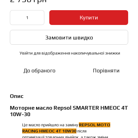
Купити
Замовити швидко
Увійти
для відображення накопичувальної знижки
%
До обраного
Порівняти
Опис
Моторне масло Repsol SMARTER HMEOC 4T
10W-30
Це масло прийшло на заміну
REPSOL MOTO
RACING HMEOC 4T 10W30
після
оптимізації товарних лінійок, а також зміни