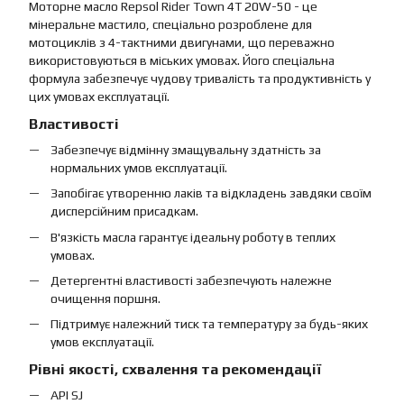
Моторне масло Repsol Rider Town 4T 20W-50 - це
мінеральне мастило, спеціально розроблене для
мотоциклів з 4-тактними двигунами, що переважно
використовуються в міських умовах. Його спеціальна
формула забезпечує чудову тривалість та продуктивність у
цих умовах експлуатації.
Властивості
Забезпечує відмінну змащувальну здатність за
нормальних умов експлуатації.
Запобігає утворенню лаків та відкладень завдяки своїм
дисперсійним присадкам.
В'язкість масла гарантує ідеальну роботу в теплих
умовах.
Детергентні властивості забезпечують належне
очищення поршня.
Підтримує належний тиск та температуру за будь-яких
умов експлуатації.
Рівні якості, схвалення та рекомендації
API SJ