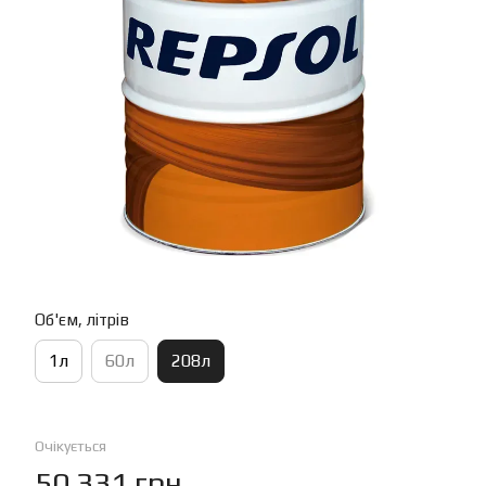
Об'єм, літрів
1л
60л
208л
Очікується
50 331 грн