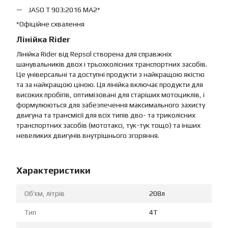
JASO T 903:2016 MA2*
*Офіційне схвалення
Лінійка Rider
Лінійка Rider від Repsol створена для справжніх
шанувальників двох і трьохколісних транспортних засобів.
Це універсальні та доступні продукти з найкращою якістю
та за найкращою ціною. Ця лінійка включає продукти для
високих пробігів, оптимізовані для старіших мотоциклів, і
формулюються для забезпечення максимального захисту
двигуна та трансмісії для всіх типів дво- та триколісних
транспортних засобів (мототаксі, тук-тук тощо) та інших
невеликих двигунів внутрішнього згоряння.
Характеристики
Об'єм, літрів
208л
Тип
4T