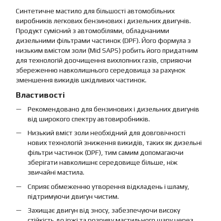
Синтетичне мастило для більшості автомобільних
виробників легкових бензинових і дизельних двигунів.
Продукт сумісний з автомобілями, обладнаними
дизельними фільтрами частинок (DPF). Його формула з
низьким вмістом золи (Mid SAPS) робить його придатним
для технологій доочищення вихлопних газів, сприяючи
збереженню навколишнього середовища за рахунок
зменшення викидів шкідливих частинок.
Властивості
Рекомендовано для бензинових і дизельних двигунів
від широкого спектру автовиробників.
Низький вміст золи необхідний для довговічності
нових технологій зниження викидів, таких як дизельні
фільтри частинок (DPF), тим самим допомагаючи
зберігати навколишнє середовище більше, ніж
звичайні мастила.
Сприяє обмеженню утворення відкладень і шламу,
підтримуючи двигун чистим.
Захищає двигун від зносу, забезпечуючи високу
стійкість до іржі та розриву мастильного шару через