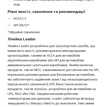
зсув.
Рівні якості, схвалення та рекомендації
ACEA C3
API SN/CF*
*Офіційне схвалення
Лінійка Leader
Лінійка Leader розроблена для транспортних засобів, що
вимагають якості, рекомендованої міжнародними
організаціями, такими як ACEA для автомобілів
європейських виробників або API для автомобілів
американських і азіатських виробників. Лінійка включає
продукти, такі як NEO, з максимально доступною якістю API,
переважно рекомендовані для бензинових автомобілів,
які забезпечують відмінний захист від низькошвидкісного
передчасного запалення (LSPI). Вона також включає
продукти, такі як AutoGas, розроблені для автомобілів на
LPG, NGV або CNG. Завдяки високим робочим
температурам цих двигунів, Leader забезпечує їм кращу
змащуваність і більшу стійкість до окислення, тим самим