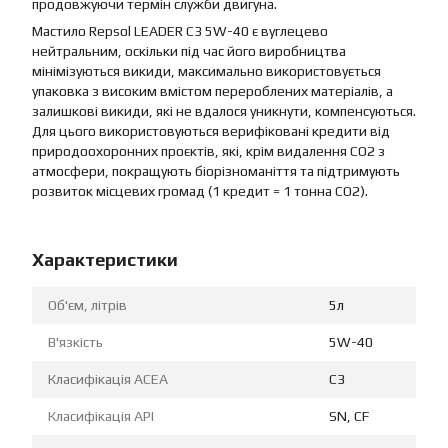
продовжуючи термін служби двигуна.
Мастило Repsol LEADER C3 5W-40 є вуглецево
нейтральним, оскільки під час його виробництва
мінімізуються викиди, максимально використовується
упаковка з високим вмістом перероблених матеріалів, а
залишкові викиди, які не вдалося уникнути, компенсуються.
Для цього використовуються верифіковані кредити від
природоохоронних проєктів, які, крім видалення CO2 з
атмосфери, покращують біорізноманіття та підтримують
розвиток місцевих громад (1 кредит = 1 тонна CO2).
Характеристики
Об'єм, літрів
5л
В'язкість
5W-40
Класифікація ACEA
C3
Класифікація API
SN, CF