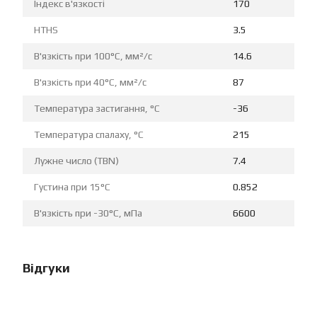
Індекс в'язкості
170
HTHS
3.5
В'язкість при 100°C, мм²/с
14.6
В'язкість при 40°C, мм²/с
87
Температура застигання, °C
-36
Температура спалаху, °C
215
Лужне число (TBN)
7.4
Густина при 15°C
0.852
В'язкість при -30°C, мПа
6600
Відгуки