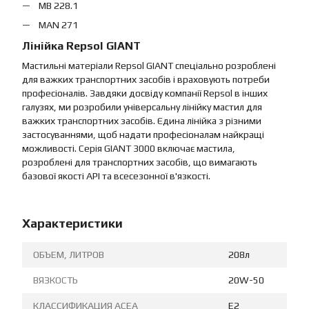
MB 228.1
MAN 271
Лінійка Repsol GIANT
Мастильні матеріали Repsol GIANT спеціально розроблені
для важких транспортних засобів і враховують потреби
професіоналів. Завдяки досвіду компанії Repsol в інших
галузях, ми розробили універсальну лінійку мастил для
важких транспортних засобів. Єдина лінійка з різними
застосуваннями, щоб надати професіоналам найкращі
можливості. Серія GIANT 3000 включає мастила,
розроблені для транспортних засобів, що вимагають
базової якості API та всесезонної в'язкості.
Характеристики
ОБЪЕМ, ЛИТРОВ
208л
ВЯЗКОСТЬ
20W-50
КЛАССИФИКАЦИЯ ACEA
E2