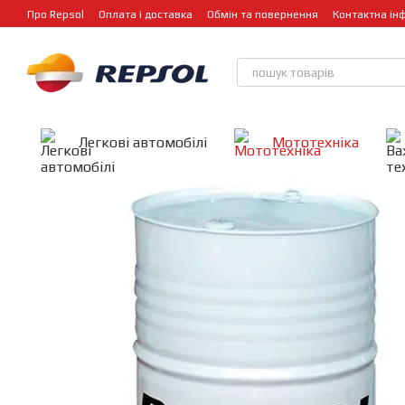
Перейти до основного контенту
Про Repsol
Оплата і доставка
Обмін та повернення
Контактна ін
Легкові автомобілі
Мототехніка