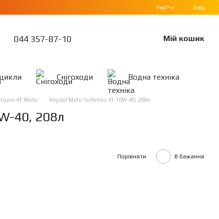
Укр
Рус
Вхід
044 357-87-10
Мій кошик
цикли
Снігоходи
Водна техніка
торні 4Т Moto
Repsol Moto Sintetico 4T 10W-40, 208л
0W-40, 208л
Порівняти
В бажання