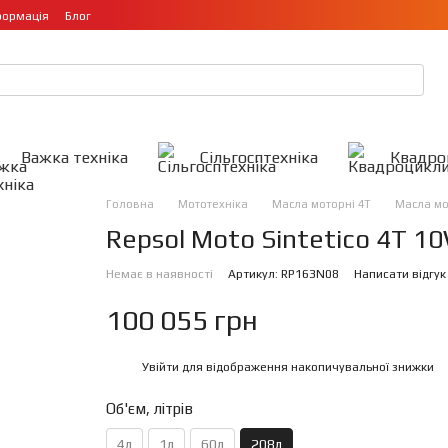
формація
Блог
Важка техніка
Сільгосптехніка
Квадро
Головна
Мототехніка
Масла моторні 4Т
Масла мо
Repsol Moto Sintetico 4T 1
Немає в наявності
Артикул: RP163N08
Написати відгук
100 055 грн
Увійти
для відображення накопичувальної знижки
%
Об'єм, літрів
4л
1л
60л
208л