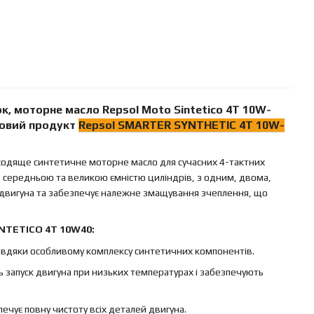
йок, моторне масло
Repsol Moto Sintetico 4T 10W-
 новий продукт
Repsol SMARTER SYNTHETIC 4T 10W-
ходяще синтетичне моторне масло для сучасних 4-тактних
з середньою та великою ємністю циліндрів, з одним, двома,
 двигуна та забезпечує належне змащування зчеплення, що
NTETICO 4T 10W40:
завдяки особливому комплексу синтетичних компонентів.
ь запуск двигуна при низьких температурах і забезпечують
ечує повну чистоту всіх деталей двигуна.