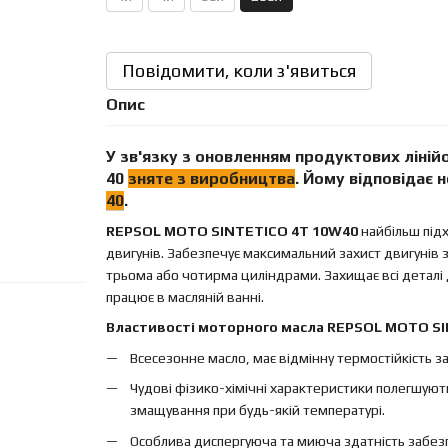
Повідомити, коли з'явиться
Опис
У зв'язку з оновленням продуктових ліні
40
зняте з виробництва
. Йому відповідає
40
.
REPSOL MOTO SINTETICO 4T 10W40
найбільш під
двигунів. Забезпечує максимальний захист двигунів 
трьома або чотирма циліндрами. Захищає всі деталі
працює в масляній ванні.
Властивості моторного масла REPSOL MOTO SI
Всесезонне масло, має відмінну термостійкість 
Чудові фізико-хімічні характеристики полегшуют
змащування при будь-якій температурі.
Особлива диспергуюча та миюча здатність забезп