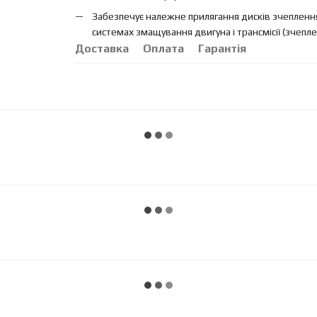
Забезпечує належне прилягання дисків зчеплення
системах змащування двигуна і трансмісії (зчепле
Доставка
Оплата
Гарантія