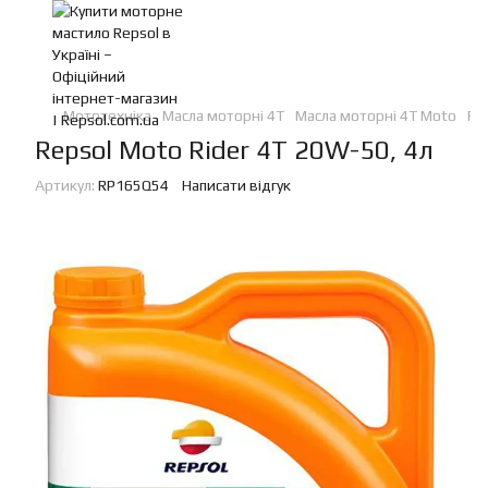
Мототехніка
Масла моторні 4Т
Масла моторні 4Т Moto
Re
Repsol Moto Rider 4T 20W-50, 4л
Артикул:
RP165Q54
Написати відгук