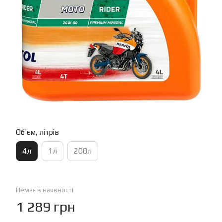
Об'єм, літрів
4л
1л
208л
Немає в наявності
1 289 грн