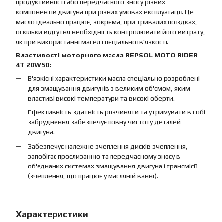
продуктивності або передчасного зносу різних
компонентів двигуна при різних умовах експлуатації. Це
масло ідеально працює, зокрема, при тривалих поїздках,
оскільки відсутня необхідність контролювати його витрату,
як при використанні масел спеціальної в'язкості.
Властивості моторного масла REPSOL MOTO RIDER
4T 20W50:
В'язкісні характеристики масла спеціально розроблені
для змащування двигунів з великим об'ємом, яким
властиві високі температури та високі оберти.
Ефективність здатність розчиняти та утримувати в собі
забруднення забезпечує повну чистоту деталей
двигуна.
Забезпечує належне зчеплення дисків зчеплення,
запобігає прослизанню та передчасному зносу в
об'єднаних системах змащування двигуна і трансмісії
(зчеплення, що працює у масляній ванні).
Характеристики