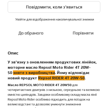
Повідомити, коли з'явиться
Увійти
для відображення накопичувальної знижки
%
До обраного
Порівняти
Опис
У зв'язку з оновленням продуктових лінійок,
моторне масло
Repsol Moto Rider 4T 20W-
50
зняте з виробництва
. Йому відповідає
новий продукт
Repsol
RIDER 4T 20W-50
.
Масло REPSOL MOTO RIDER 4T 20W50
для
чотиритактних двигунів з низькою, середньою та великою
ємністю циліндрів. Завдяки особливому складу масла лінії
Repsol Moto Rider особливо підходить для поїздок на
великі відстані та дозволяє уникнути зниження