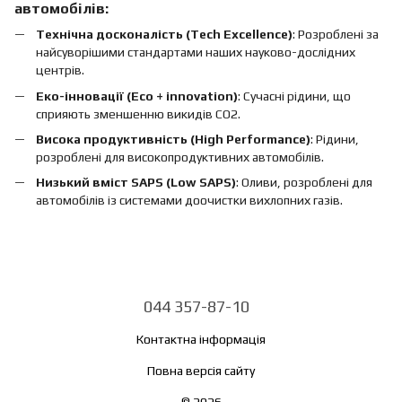
автомобілів:
Технічна досконалість (Tech Excellence)
: Розроблені за
найсуворішими стандартами наших науково-дослідних
центрів.
Еко-інновації (Eco + innovation)
: Сучасні рідини, що
сприяють зменшенню викидів CO2.
Висока продуктивність (High Performance)
: Рідини,
розроблені для високопродуктивних автомобілів.
Низький вміст SAPS (Low SAPS)
: Оливи, розроблені для
автомобілів із системами доочистки вихлопних газів.
044 357-87-10
Контактна інформація
Повна версія сайту
© 2026