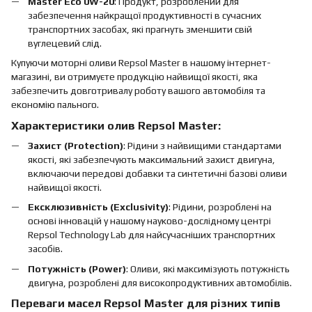
Master Eco 0W-20
: Продукт, розроблений для
забезпечення найкращої продуктивності в сучасних
транспортних засобах, які прагнуть зменшити свій
вуглецевий слід.
Купуючи моторні оливи Repsol Master в нашому інтернет-
магазині, ви отримуєте продукцію найвищої якості, яка
забезпечить довготривалу роботу вашого автомобіля та
економію пального.
Характеристики олив Repsol Master:
Захист (Protection)
: Рідини з найвищими стандартами
якості, які забезпечують максимальний захист двигуна,
включаючи передові добавки та синтетичні базові оливи
найвищої якості.
Ексклюзивність (Exclusivity)
: Рідини, розроблені на
основі інновацій у нашому науково-дослідному центрі
Repsol Technology Lab для найсучасніших транспортних
засобів.
Потужність (Power)
: Оливи, які максимізують потужність
двигуна, розроблені для високопродуктивних автомобілів.
Переваги масел Repsol Master для різних типів