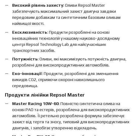
Високий рівень захисту
: Оливи Repsol Master
забезпечують максимальний захист двигуна завдяки
передовим добавкам та синтетичним базовим оливам
найвищої якості.
Ексклюзивність
: Продукти розроблені на основі
інноваційних технологій у нашому науково-дослідному
центрі Repsol Technology Lab для найсучасніших
транспортних засобів.
Потужність
: Оливи, які максимізують потужність двигуна,
розроблені для високопродуктивних автомобілів.
Еко-інновації
: Продукти, розроблені для зменшення
викидів CO2, сприяючи охороні навколишнього
середовища.
Продукти лінійки Repsol Master
Master Racing 10W-60
: Повністю синтетична олива на
основі PAO та естерів, розроблена для високопродуктивних
автомобілів. Її ретельно розроблена формула забезпечує
захист від тертя та зносу, типовий для високопродуктивних
двигунів, і запобігає утворенню відкладень.