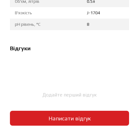
Об'єм, літрів
0.5л
В'язкість
J-1704
pH рівень, °C
8
Відгуки
Додайте перший відгук
Написати відгук