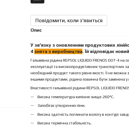
Повідомити, коли з'явиться
Опис
У зв'язку з оновленням продуктових лінійо
4
знята з виробництва
. Їй відповідає нови
Гальмівна рідина REPSOL LIQUIDO FRENOS DOT-4 на о
експлуатації та високопродуктивних транспортних зас
необхідний продукт такого рівня якості. Її не можна 
іншими продуктами, рідина повинна бути замінена у в
Властивості гальмівної рідини REPSOL LIQUIDO FRENO
Висока температура кипіння: вище 260°C.
Запобігає утворенню піни.
Висока здатність поглинати вологу в контурі завд
Висока термічна стабільність.