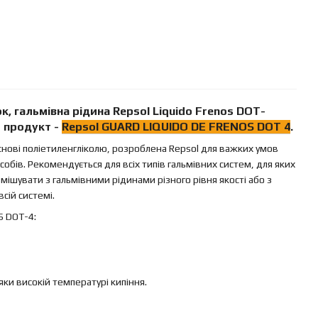
к, гальмівна рідина
Repsol Liquido Frenos DOT-
й продукт -
Repsol
GUARD LIQUIDO DE FRENOS DOT 4
.
снові поліетиленгліколю, розроблена Repsol для важких умов
обів. Рекомендується для всіх типів гальмівних систем, для яких
змішувати з гальмівними рідинами різного рівня якості або з
сій системі.
S DOT-4:
яки високій температурі кипіння.