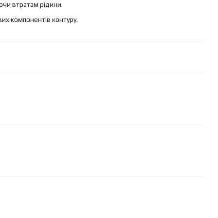
ючи втратам рідини.
евих компонентів контуру.