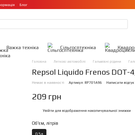
формація
Блог
Важка техніка
Сільгосптехніка
Квадро
Головна
Легкові автомобілі
Гальмівні рідини
Галь
Repsol Liquido Frenos DOT-4
Немає в наявності
Артикул: RP701A96
Написати відгук
209 грн
Увійти
для відображення накопичувальної знижки
%
Об'єм, літрів
0.5л