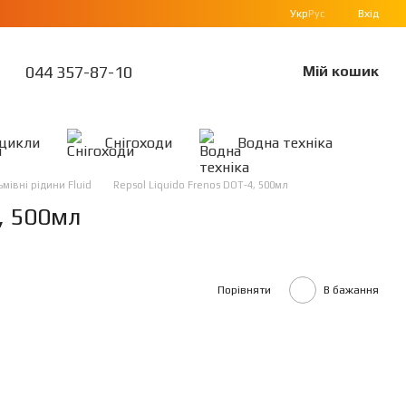
Укр
Рус
Вхід
044 357-87-10
Мій кошик
цикли
Снігоходи
Водна техніка
мівні рідини Fluid
Repsol Liquido Frenos DOT-4, 500мл
, 500мл
Порівняти
В бажання