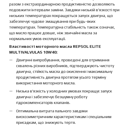
разом з екстраординарною продуктивністю дозволяють
подовжити інтервали заміни. Завдяки низькій в'язкості при
низьких температурах покращується запуск двигуна, що
забезпечує чудове змащування при будь-яких
температурах. Температурна стабільність також означає,
що масло працює довше, ніж звичайні масла за
нормальних умов експлуатації.
Властивості моторного масла REPSOL ELITE
MULTIVALVULAS 10W40:
Двигунні випробування, проведені для отримання
схвалень різних виробників, підтверджують чистоту
двигуна, стійкість масла до окислення і максимальну
продуктивність двигуна протягом усього терміну
використання моторного масла.
Низька в'язкість у холодних умовах покращує запуск
двигуна і забезпечує безшумну роботу
гідрокомпенсаторів клапанів.
Оптимальна витрата пального завдяки
вискозиметричним характеристикам і спеціальним
присадкам, що знижують тертя.