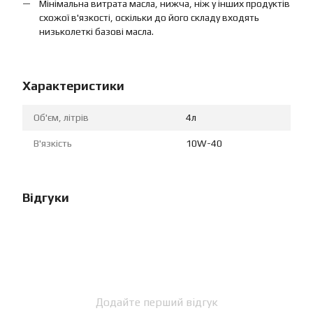
Мінімальна витрата масла, нижча, ніж у інших продуктів
схожої в'язкості, оскільки до його складу входять
низьколеткі базові масла.
Характеристики
Об'єм, літрів
4л
В'язкість
10W-40
Відгуки
Додайте перший відгук