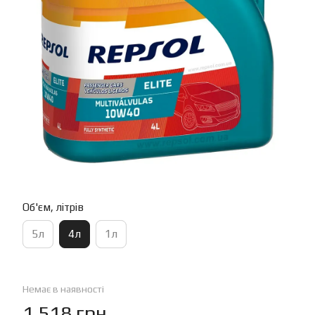
Об'єм, літрів
5л
4л
1л
Немає в наявності
1 518 грн