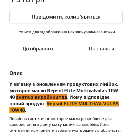
Повідомити, коли з'явиться
Увійти
для відображення накопичувальної знижки
%
До обраного
Порівняти
Опис
У зв'язку з оновленням продуктових лінійок,
моторне масло
Repsol Elite Multivalvulas 10W-
40
зняте з виробництва
. Йому відповідає
новий продукт
Repsol ELITE
MULTIVALVULAS
10W40
.
Повністю синтетичне моторне масло розроблене для
використання в двигунах сучасних автомобілів. Його
синтетичні компоненти забезпечують хімічну стабільність і