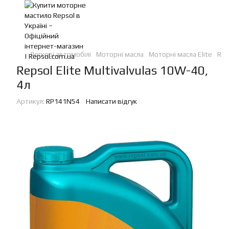
Легкові автомобілі
Моторні масла
Моторні масла Elite
Rep
Repsol Elite Multivalvulas 10W-40,
4л
Артикул:
RP141N54
Написати відгук