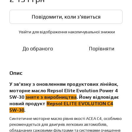
Повідомити, коли з'явиться
Увійти
для відображення накопичувальної знижки
%
До обраного
Порівняти
Опис
У зв'язку з оновленням продуктових лінійок,
моторне масло
Repsol Elite Evolution Power 4
5W-30
зняте з виробництва
. Йому відповідає
новий продукт
Repsol
ELITE EVOLUTION C4
5W-30
.
Синтетичне моторне масло рівня якості ACEA C4, особливо
рекомендується для двигунів легкових автомобілів,
обладнаних сажовими фільтрами та системами очищення