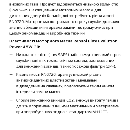
вихлопних газів. Продукт відрізняється низькою зольністю
(Low SAPS) і є спеціальним моторним маслом для
дизельних двигунів Renault, які потребують рівня якості
RN0720. Моторне масло тривалого строку служби дозволяє
значно збільшити інтервали заміни, дотримуючись при
цьому рекомендацій виробника техніки.
Властивості моторного масла Repsol Elite Evolution
Power 4 5W-30:
Низька зольність (Low SAPS) забезпечує тривалий строк
служби новітніх технологічних систем, застосованих
для зниження викидів, таких як сажові фільтри (DPF).
Рівень якості RN0720 гарантує високий рівень
антиоксидантних властивостей і мінімальні
відкладення на клапанах, подовжуючи таким чином
інтервали заміни масла.
Сприяє зниженню викидів CO2, знижує витрату палива
до 1% у порівнянні з іншими мастильними матеріалами
при випробуваннях згідно зі стандартом M111FE.