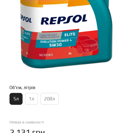
Об'єм, літрів
5л
1л
208л
Немає в наявності
2 131 грн