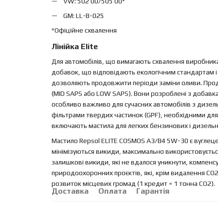
VW: 502 00/505 00*
GM: LL-B-025
*Офіційне схвалення
Лінійка Elite
Для автомобілів, що вимагають схвалення виробника.
добавок, що відповідають екологічним стандартам 
дозволяють продовжити періоди заміни оливи. Проду
(MID SAPS або LOW SAPS). Вони розроблені з добав
особливо важливо для сучасних автомобілів з дизе
фільтрами твердих частинок (GPF), необхідними для
включають мастила для легких бензинових і дизельн
Мастило Repsol ELITE COSMOS A3/B4 5W-30 є вуглеце
мінімізуються викиди, максимально використовуєтьс
залишкові викиди, які не вдалося уникнути, компенс
природоохоронних проєктів, які, крім видалення CO
розвиток місцевих громад (1 кредит = 1 тонна CO2).
Доставка
Оплата
Гарантія