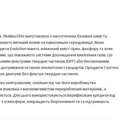
 Лінійка Elite виготовлена з синтетичних базових олив та
і мають менший вплив на навколишнє середовище. Вони
кти Evolution мають знижений вміст сірки, фосфору та золи
ками, що поважають системи доочищення вихлопних газів. Це
льними фільтрами твердих частинок (DPF) або бензиновими
 дотримання останніх екологічних стандартів. Продукти Cosmos
их двигунів без фільтра твердих частинок.
во нейтральним, оскільки під час його виробництва
я упаковка з високим вмістом перероблених матеріалів, а
уються. Для цього використовуються верифіковані кредити від
2 з атмосфери, покращують біорізноманіття та підтримують