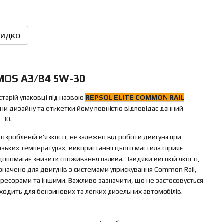
идко
SMOS A3/B4 5W-30
старій упаковці під назвою
REPSOL ELITE COMMON RAIL
зміни дизайну та етикетки йому повністю відповідає данний
-30.
озробленій в'язкості, незалежно від роботи двигуна при
низьких температурах, використання цього мастила сприяє
опомагає знизити споживання палива. Завдяки високій якості,
начено для двигунів з системами уприскування Common Rail,
пресорами та іншими. Важливо зазначити, що не застосовується
ходить для бензинових та легких дизельних автомобілів.