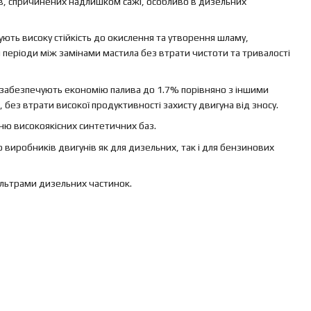
в, спричинених надлишком сажі, особливо в дизельних
ють високу стійкість до окислення та утворення шламу,
періоди між замінами мастила без втрати чистоти та тривалості
 забезпечують економію палива до 1.7% порівняно з іншими
без втрати високої продуктивності захисту двигуна від зносу.
ю високоякісних синтетичних баз.
ю виробників двигунів як для дизельних, так і для бензинових
ільтрами дизельних частинок.