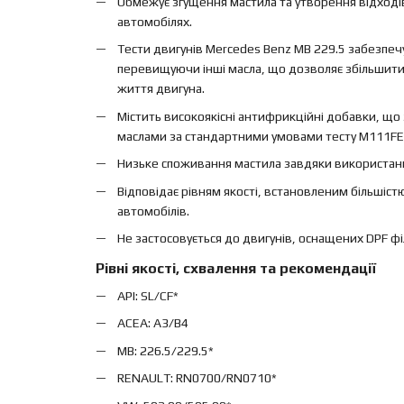
Обмежує згущення мастила та утворення відході
автомобілях.
Тести двигунів Mercedes Benz MB 229.5 забезпечу
перевищуючи інші масла, що дозволяє збільшити 
життя двигуна.
Містить високоякісні антифрикційні добавки, що
маслами за стандартними умовами тесту M111FE, 
Низьке споживання мастила завдяки використанн
Відповідає рівням якості, встановленим більшіст
автомобілів.
Не застосовується до двигунів, оснащених DPF ф
Рівні якості, схвалення та рекомендації
API: SL/CF*
ACEA: A3/B4
MB: 226.5/229.5*
RENAULT: RN0700/RN0710*