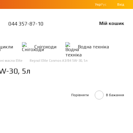
Укр
Рус
Вхід
044 357-87-10
Мій кошик
цикли
Снігоходи
Водна техніка
ні масла Elite
Repsol Elite Cosmos A3/B4 5W-30, 5л
5W-30, 5л
Порівняти
В бажання