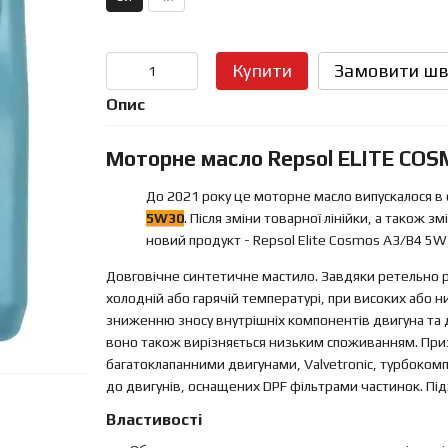
Купити
Замовити шв
Опис
Моторне масло Repsol ELITE CO
До 2021 року це моторне масло випускалося в 
5W30
. Після зміни товарної лінійки, а також 
новий продукт - Repsol Elite Cosmos A3/B4 5W
Довговічне синтетичне мастило. Завдяки ретельно р
холодній або гарячій температурі, при високих або 
зниженню зносу внутрішніх компонентів двигуна та д
воно також вирізняється низьким споживанням. Приз
багатоклапанними двигунами, Valvetronic, турбоком
до двигунів, оснащених DPF фільтрами частинок. Під
Властивості