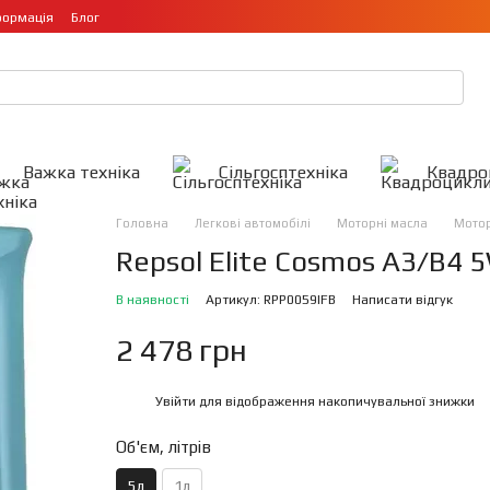
формація
Блог
Важка техніка
Сільгосптехніка
Квадро
Головна
Легкові автомобілі
Моторні масла
Мотор
Repsol Elite Cosmos A3/B4 
В наявності
Артикул: RPP0059IFB
Написати відгук
2 478 грн
Увійти
для відображення накопичувальної знижки
%
Об'єм, літрів
5л
1л