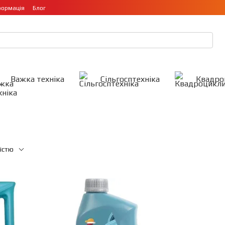
формація
Блог
Важка техніка
Сільгосптехніка
Квадро
істю