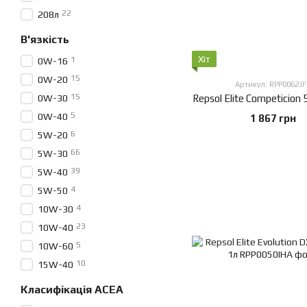
22
208л
В'язкість
Хіт
1
0W-16
15
0W-20
Артикул: RPP0062JF
15
0W-30
Repsol Elite Competicion
5
0W-40
1 867 грн
6
5W-20
66
5W-30
39
5W-40
4
5W-50
4
10W-30
23
10W-40
5
10W-60
10
15W-40
Класифікація ACEA