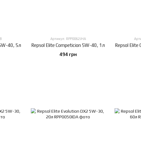
B
Артикул: RPP0062JHA
Арт
 5W-40, 5л
Repsol Elite Competicion 5W-40, 1л
Repsol Elite
494 грн