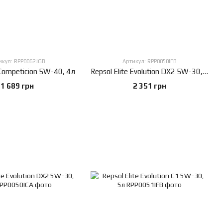
икул: RPP0062JGB
Артикул: RPP0050IFB
 Competicion 5W-40, 4л
Repsol Elite Evolution DX2 5W-30, 5л
1 689 грн
2 351 грн