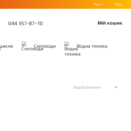
Укр
Рус
Вхід
044 357-87-10
Мій кошик
цикли
Снігоходи
Водна техніка
Відображення: