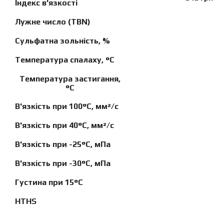
Індекс в'язкості
Лужне число (TBN)
Сульфатна зольність, %
Температура спалаху, °C
Температура застигання,
°C
В'язкість при 100°C, мм²/с
В'язкість при 40°C, мм²/с
В'язкість при -25°C, мПа
В'язкість при -30°C, мПа
Густина при 15°C
HTHS