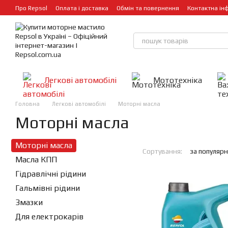
Перейти до основного контенту
Про Repsol
Оплата і доставка
Обмін та повернення
Контактна ін
Легкові автомобілі
Мототехніка
Головна
Легкові автомобілі
Моторні масла
Моторні масла
Моторні масла
Сортування:
за популярн
Масла КПП
Гідравлічні рідини
Гальмівні рідини
Змазки
Для електрокарів