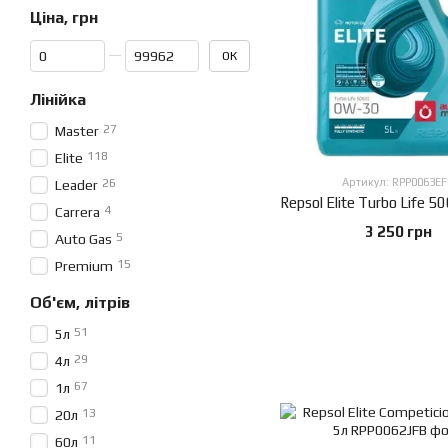
Ціна, грн
Від Ціна, грн
До Ціна, грн
ОК
Лінійка
27
Master
118
Elite
26
Артикул: RPP0063E
Leader
4
Carrera
3 250 грн
5
Auto Gas
15
Premium
Об'єм, літрів
51
5л
29
4л
67
1л
13
20л
11
60л