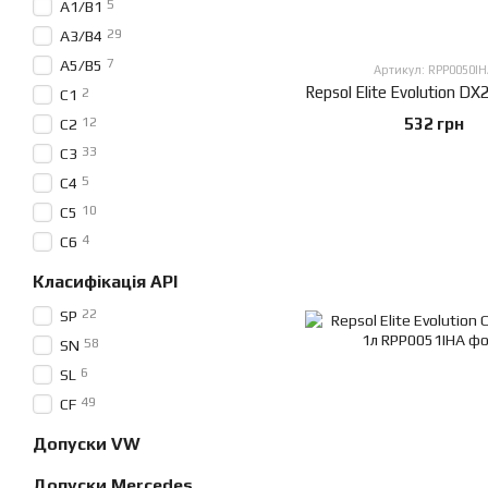
5
A1/B1
29
A3/B4
7
A5/B5
Артикул: RPP0050IH
2
C1
12
532 грн
C2
33
C3
5
С4
10
C5
4
C6
Класифікація API
22
SP
58
SN
6
SL
49
CF
Допуски VW
Допуски Mercedes