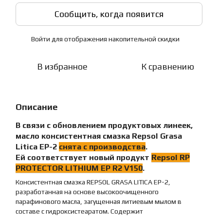
Сообщить, когда появится
Войти
для отображения накопительной скидки
%
В избранное
К сравнению
Описание
В связи с обновлением продуктовых линеек,
масло
консистентная смазка
Repsol Grasa
Litica EP-2
снята с производства
.
Ей соответствует новый продукт
Repsol
RP
PROTECTOR LITHIUM EP R2 V150
.
Консистентная смазка REPSOL GRASA LITICA EP-2,
разработанная на основе высокоочищенного
парафинового масла, загущенная литиевым мылом в
составе с гидроксистеаратом. Содержит