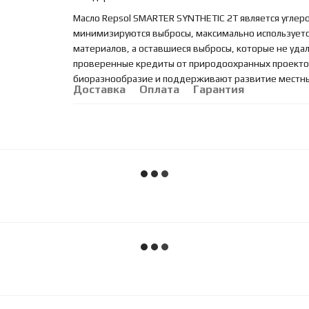
Масло Repsol SMARTER SYNTHETIC 2T является углер
минимизируются выбросы, максимально используетс
материалов, а оставшиеся выбросы, которые не удал
проверенные кредиты от природоохранных проектов
биоразнообразие и поддерживают развитие местных 
Доставка
Оплата
Гарантия