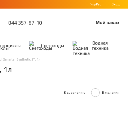
Укр
Рус
Вход
044 357-87-10
Мой заказ
Водная
дроциклы
Снегоходы
техника
l Smarter Synthetic 2T, 1л
, 1л
К сравнению
В желания