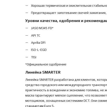
Хорошая термическая и окислительная стабильно
Предотвращает запотевание свечей зажигания, 
Уровни качества, одобрения и рекоменда
JASO M345 FD*
API TC
Aprilia DFI
ISO-L-EGD
TISI
*Официальное одобрение
Линейка SMARTER
Линейка SMARTER разработана для клиентов, которы
средство городского или междугородного транспорт
практичность в вождении и экономию топлива, не ж
масла гарантируют мягкое сцепление, что позволяет
мотоциклов, оснащенных системами DCT. Они совме
стандартам Euro 5.