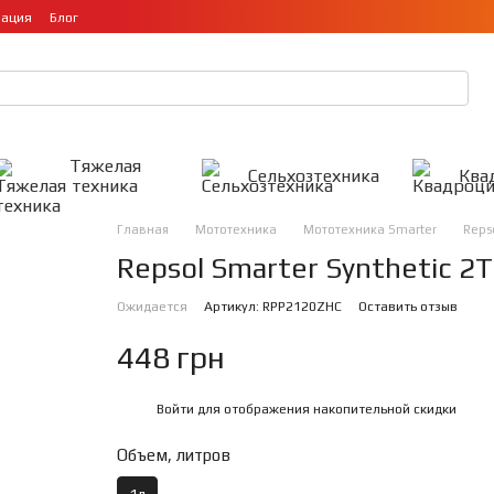
мация
Блог
Тяжелая
Сельхозтехника
Ква
техника
Главная
Мототехника
Мототехника Smarter
Repso
Repsol Smarter Synthetic 2T
Ожидается
Артикул: RPP2120ZHC
Оставить отзыв
448 грн
Войти
для отображения накопительной скидки
%
Объем, литров