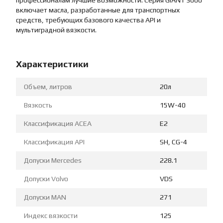
профессионалам лучшие возможности. Серия GIANT 3000
включает масла, разработанные для транспортных
средств, требующих базового качества API и
мультиградной вязкости.
Характеристики
Объем, литров
20л
Вязкость
15W-40
Классификация ACEA
E2
Классификация API
SH, CG-4
Допуски Mercedes
228.1
Допуски Volvo
VDS
Допуски MAN
271
Индекс вязкости
125