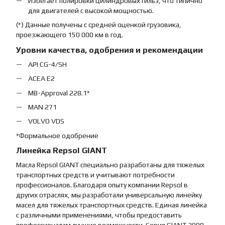
Избегает полировки цилиндровых гильз, что типично
для двигателей с высокой мощностью.
(*) Данные получены с средней оценкой грузовика,
проезжающего 150 000 км в год.
Уровни качества, одобрения и рекомендации
API CG-4/SH
ACEA E2
MB-Approval 228.1*
MAN 271
VOLVO VDS
*Формальное одобрение
Линейка Repsol GIANT
Масла Repsol GIANT специально разработаны для тяжелых
транспортных средств и учитывают потребности
профессионалов. Благодаря опыту компании Repsol в
других отраслях, мы разработали универсальную линейку
масел для тяжелых транспортных средств. Единая линейка
с различными применениями, чтобы предоставить