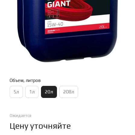
Объем, литров
5л
1л
20л
208л
Ожидается
Цену уточняйте