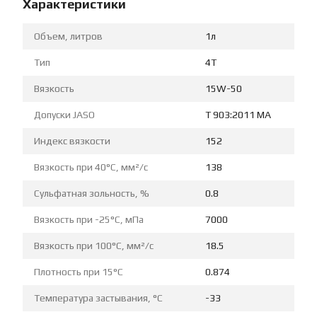
Характеристики
Объем, литров
1л
Тип
4T
Вязкость
15W-50
Допуски JASO
T 903:2011 MA
Индекс вязкости
152
Вязкость при 40°C, мм²/с
138
Сульфатная зольность, %
0.8
Вязкость при -25°C, мПа
7000
Вязкость при 100°C, мм²/с
18.5
Плотность при 15°C
0.874
Температура застывания, °C
-33