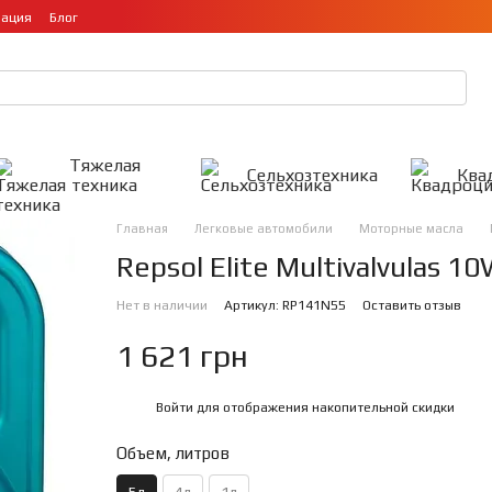
мация
Блог
Тяжелая
Сельхозтехника
Ква
техника
Главная
Легковые автомобили
Моторные масла
Repsol Elite Multivalvulas 1
Нет в наличии
Артикул: RP141N55
Оставить отзыв
1 621 грн
Войти
для отображения накопительной скидки
%
Объем, литров