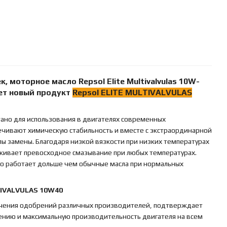
ек, моторное масло
Repsol Elite Multivalvulas 10W-
ует новый продукт
Repsol ELITE
MULTIVALVULAS
ано для использования в двигателях современных
ечивают химическую стабильность и вместе с экстраординарной
 замены. Благодаря низкой вязкости при низких температурах
ерживает превосходное смазывание при любых температурах.
ло работает дольше чем обычные масла при нормальных
TIVALVULAS 10W40
учения одобрений различных производителей, подтверждает
лению и максимальную производительность двигателя на всем