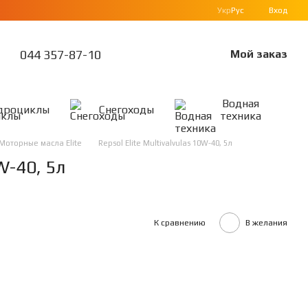
Укр
Рус
Вход
044 357-87-10
Мой заказ
Водная
дроциклы
Снегоходы
техника
Моторные масла Elite
Repsol Elite Multivalvulas 10W-40, 5л
0W-40, 5л
К сравнению
В желания