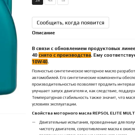
5л
4л
1л
Сообщить, когда появится
Описание
В связи с обновлением продуктовых лине
40
снято с производства
. Ему соответств
10W40
.
Полностью синтетическое моторное масло разработ
автомобилей. Его синтетические компоненты обесп
производительностью позволяет продлить интервалы
улучшает запуск двигателя и, как следствие, подд
Температурная стабильность также значит, что мас
условиях эксплуатации.
Свойства моторного масла REPSOL ELITE MUL
Двигательные испытания, проведенные для пол
чистоту двигателя, сопротивление масла к окис