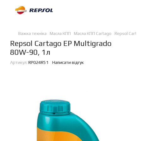
Важка техніка
Масла КПП
Масла КПП Cartago
Repsol Carta
Repsol Cartago EP Multigrado
80W-90, 1л
Артикул:
RP024R51
Написати відгук