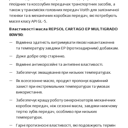
гіпоїдних та косозубих передачах транспортних засобів, а
також у трансмісіях головних передач Voith для залізничної
техніки та в механічних коробках передач, які потребують
масел класу API GL-5.
Властивості масла REPSOL CARTAGO EP MULTIGRADO
80W90:
Відмінна здатність витримувати пікові навантаження
та температуру завдяки EP (протизадирним) добавкам.
Дуже добре опір старінню.
Відмінні антикорозійні та антипінні властивості.
Забезпечує змащування при низьких температурах.
Як всесезонне масло, продукт пропонує відмінний
захист при екстремальних температурах та умовах
використання.
Забезпечує кращу роботу синхронізаторів механічних
коробок передач, ніж сезонні масла, завдяки нижчому
тертю зубів передач, особливо при низьких
температурах.
Гарні протизносні властивості, які подовжують термін