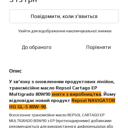
Повідомити, коли з'явиться
Увійти
для відображення накопичувальної знижки
%
До обраного
Порівняти
Опис
У зв'язку з оновленням продуктових лінійок,
трансмісійне масло Repsol Cartago EP
Multigrado 80W90
зняте з виробництва
. Йому
відповідає новий продукт
Repsol
NAVIGATOR
HQ GL-5 80W-90
.
Всесезонне трансмісійне масло REPSOL CARTAGO EP
MULTIGRADO 80W90 з EP (протизадирними) добавками
рекомендується для використання в диференціалах або